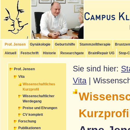
Hauptmenü
Untermenü
Schriftmenü
Inhalt
Seitenanfang
Startmenü
[
]
[
]
[
]
[
]
Prof. Jensen
Gynäkologie
Geburtshilfe
Stammzelltherapie
Brustze
Aktuell
Festschrift
Historie
Researchgate
BrainRepair UG
Stop-C
Sie sind hier:
St
Prof. Jensen
Vita
Vita
| Wissenscha
Wissenschaftliches
Kurzprofil
Wissensc
Wissenschaftlicher
Werdegang
Preise und Ehrungen
Kurzprofi
CV komplett
Forschung
Publikationen