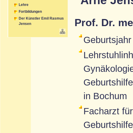
Arne Jen
Lehre
Fortbildungen
Der Künstler Emil Rasmus
Prof. Dr. m
Jensen
Geburtsjahr
Lehrstuhlinh
Gynäkologi
Geburtshilfe
in Bochum
Facharzt fü
Geburtshilfe