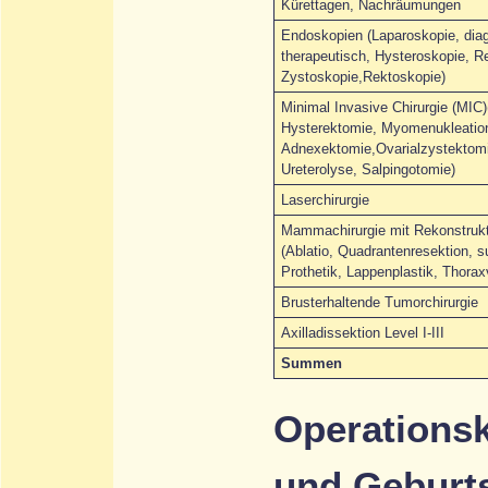
Kürettagen, Nachräumungen
Endoskopien (Laparoskopie, dia
therapeutisch, Hysteroskopie, R
Zystoskopie,Rektoskopie)
Minimal Invasive Chirurgie (MIC)
Hysterektomie, Myomenukleatio
Adnexektomie,Ovarialzystektomi
Ureterolyse, Salpingotomie)
Laserchirurgie
Mammachirurgie mit Rekonstrukti
(Ablatio, Quadrantenresektion, 
Prothetik, Lappenplastik, Thorax
Brusterhaltende Tumorchirurgie
Axilladissektion Level I-III
Summen
Operationsk
und Geburts