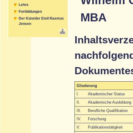
Wilhelm 
Lehre
Fortbildungen
MBA
Der Künstler Emil Rasmus
Jensen
Inhaltsverz
nachfolgen
Dokumentes
Gliederung
I.
Akademischer Status
II.
Akademische Ausbildung
III.
Berufliche Qualifikation
IV.
Forschung
V.
Publikationstätigkeit