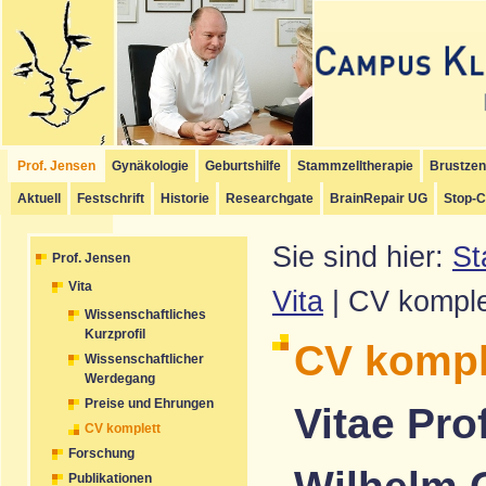
Hauptmenü
Untermenü
Schriftmenü
Inhalt
Seitenanfang
Startmenü
[
]
[
]
[
]
[
]
Prof. Jensen
Gynäkologie
Geburtshilfe
Stammzelltherapie
Brustze
Aktuell
Festschrift
Historie
Researchgate
BrainRepair UG
Stop-C
Sie sind hier:
St
Prof. Jensen
Vita
Vita
| CV komple
Wissenschaftliches
Kurzprofil
CV kompl
Wissenschaftlicher
Werdegang
Preise und Ehrungen
Vitae Pro
CV komplett
Forschung
Publikationen