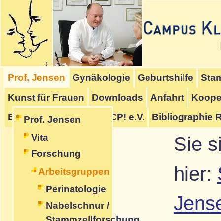
Hauptmenü
Untermenü
Schriftmenü
Inhalt
Seitenanfang
Startmenü
[
]
[
]
[
]
Prof. Jensen
Gynäkologie
Geburtshilfe
Stam
[
]
Kunst für Frauen
Downloads
Anfahrt
Koope
BrainRepair UG
Stop-CP! e.V.
Bibliographie 
Prof. Jensen
Vita
Sie s
Forschung
hier:
Arbeitsgruppen
Perinatologie
Jens
Nabelschnur /
Stammzellforschung