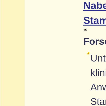
Nabe
Stam
Fors
Unt
kli
An
Sta