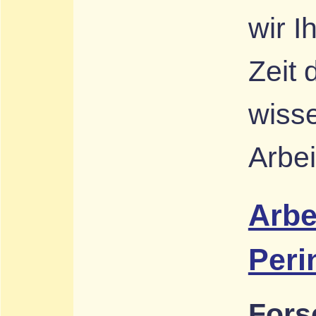
wir I
Zeit 
wisse
Arbei
Arbe
Peri
Fors