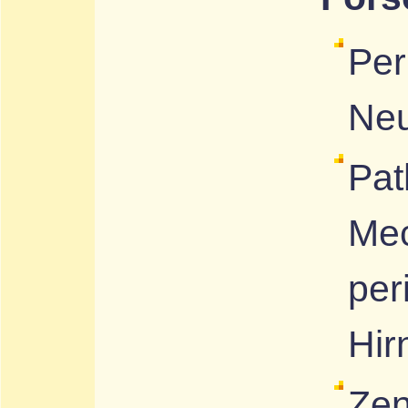
Per
Neu
Pat
Me
per
Hir
Zen