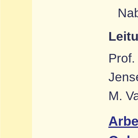
Nab
Leit
Prof.
Jense
M. Va
Arbe