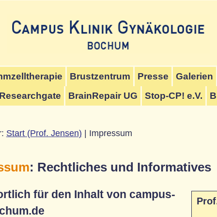
mzelltherapie
Brustzentrum
Presse
Galerien
Researchgate
BrainRepair UG
Stop-CP! e.V.
B
r:
Start (Prof. Jensen)
| Impressum
ssum
: Rechtliches und Informatives
rtlich für den Inhalt von campus-
Prof
ochum.de