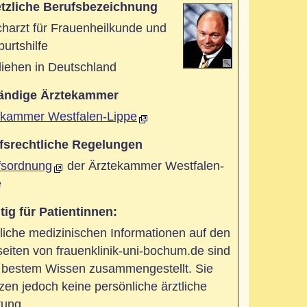
tzliche Berufsbezeichnung
harzt für Frauenheilkunde und
urtshilfe
liehen in Deutschland
ändige Ärztekammer
ekammer Westfalen-Lippe
fsrechtliche Regelungen
fsordnung
der Ärztekammer Westfalen-
e
tig für Patientinnen:
iche medizinischen Informationen auf den
iten von frauenklinik-uni-bochum.de sind
 bestem Wissen zusammengestellt. Sie
zen jedoch keine persönliche ärztliche
tung.