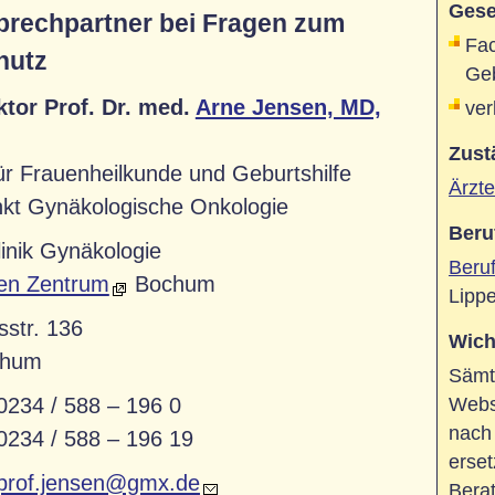
Gese
rechpartner bei Fragen zum
Fac
hutz
Geb
ktor Prof. Dr. med.
Arne Jensen, MD,
ver
Zust
ür Frauenheilkunde und Geburtshilfe
Ärzt
kt Gynäkologische Onkologie
Beru
inik Gynäkologie
Beru
hen Zentrum
Bochum
Lipp
sstr. 136
Wich
chum
Sämtl
0234 / 588 – 196 0
Webse
nach
0234 / 588 – 196 19
erset
prof.jensen@gmx.de
Bera