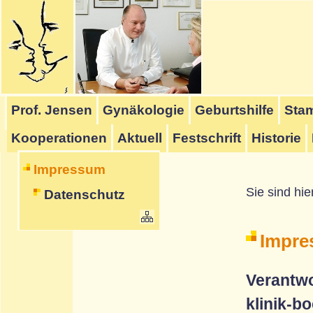
Hauptmenü
Untermenü
Schriftmenü
Inhalt
Seitenanfang
Startmenü
[
]
[
]
[
]
Prof. Jensen
Gynäkologie
Geburtshilfe
Stam
[
]
Kooperationen
Aktuell
Festschrift
Historie
Impressum
Sie sind hie
Datenschutz
Impre
Verantwo
klinik-b