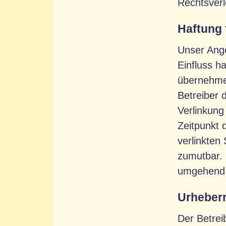
Rechtsverl
Haftung 
Unser Ange
Einfluss h
übernehmen.
Betreiber 
Verlinkung
Zeitpunkt 
verlinkten
zumutbar. 
umgehend 
Urheber
Der Betrei