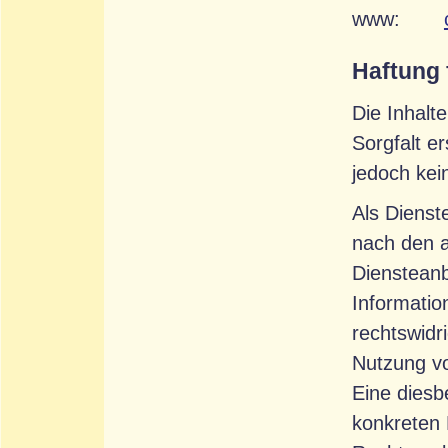
www:
Haftung 
Die Inhalt
Sorgfalt er
jedoch ke
Als Dienst
nach den a
Diensteanb
Informatio
rechtswidr
Nutzung vo
Eine diesb
konkreten 