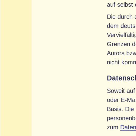
auf selbst 
Die durch 
dem deutsc
Vervielfäl
Grenzen de
Autors bzw
nicht komm
Datensc
Soweit auf
oder E-Mai
Basis. Die
personenbe
zum
Daten